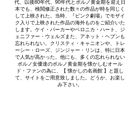
代、以後80年代、90年代とポルノ黄金期を迎え日
本でも、検閲修正された数々の作品が時を同じく
して上映された。当時、『ピンク劇場』でモザイ
ク入りで上映された作品の海外ものをご紹介いた
します。ケイ・パーカーやベロニカ・ハート、ジ
ェニファー・ウェルズまた、アネット・ヘブンも
忘れられない。クリスティ・キャニオンや、トレ
ーシー・ローズ、ジンジャー・リンは、特に日本
で人気が高かった。他にも、多くの忘れられない
ポルノ女優達のポルノ黄金期を懐かしむオール
ド・ファンの為に、【 懐かしの名画館 】と題し
て、サイトをご用意致しました。どうか、お楽し
み下さい。