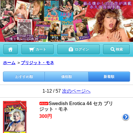
カート
ログイン
検索
ホーム
＞
ブリジット・モネ
おすすめ順
価格順
新着順
1-12 / 57
次のページへ
Swedish Erotica 44 セカ ブリ
ジット・モネ
300円